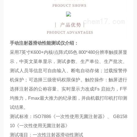
手动注射器滑动性能测试仪
介绍：
采用
7
英寸
K600+
内核
/
点阵式
65
色
800*480
分辨率触摸屏显
示，中英文菜单显示，测试参数、生产单位、生产批次、
测试人员等信息可自由输入、断电自动存储；过载报警停
机保护；可选择三级密码权限保护。触控操作：触屏进行
选择注射器的公称容量、实时显示力改成
Fs
启始力，
F
平
均推力，
Fmax
最大推力的纪录图，并由机载打印机打印测
试结果。
测试标准：
ISO7886
《一次性使用无菌注射器》、
GB158
10
《一次性使用无菌注射器》
测试项目：一次性注射器滑动性测试