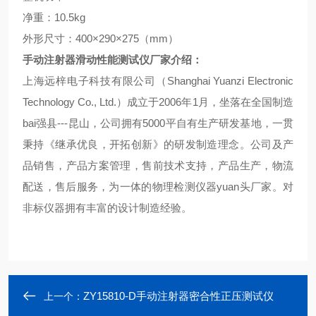
净重：
10.5kg
外形尺寸：
400
×
290
×
275
（
mm
）
手动注射器滑动性能测试仪
厂家介绍：
上海远梓电子科技有限公司（
Shanghai Yuanzi Electronic
Technology Co., Ltd.
）成立于
2006
年
1
月，坐落在全国制造
bai
强县
---
昆山，公司拥有
5000
平自有生产研发基地，一贯
秉持《继承优良，开拓创新》的研发制造理念。公司及产
品销售，产品方案管理，售前技术支持，产品生产，物流
配送，售后服务，为一体的物理检测仪器
yuan
头厂家。对
非标仪器拥有丰富的设计制造经验。
ZY15810-D手动注射器密合性正压测试仪
上一个：