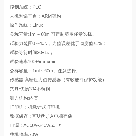
控制系统：
PLC
人机对话平台：
ARM
架构
操作系统：
Linux
公称容量
:1ml
～
60m
可定制范围任意选择。
试验力范围
0
～
40N
，力值误差优于满度值±
1%
；
试验等待时间
30
±
1s
；
试验速率
100
±
5mm/min
公称容量：
1ml
～
60m
、任意选择。
传感器
:
高精度力值传感器（有软硬件保护功能）
夹具
:
优质
304
不锈钢
测力机构
:
内置
打印机：机载针式打印机
数据保存：可
U
盘导入电脑存储
电源：
AC90V-240V/50Hz
整机功率
:70W