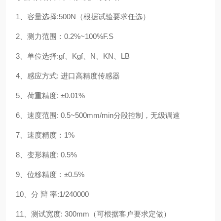
1
、容量选择:
500
N
（根据试验要求任选）
2
、测力范围：0.2%~100%F.S
3
、单位选择:gf、Kgf、N、KN、LB
4
、感应方式: 进口高精度传感器
5
、荷重精度: ±0.01%
6
、速度范围: 0.5~
5
00mm/min
分段控制，无级调速
7
、速度精度：1%
8
、变形精度: 0.5%
9
、位移精度：±0.5%
10
、分 辩 率:1/240000
11
、测试宽度:
300
mm
（可根据客户要求定做）