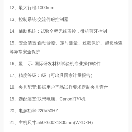
12
、最大行程:
1000
mm
13
、控制系统:交流伺服控制器
14
、
辅助
系统：试验全程无线遥控，微机蓝牙控制
15
、安全装置:自动诊断、定时测量、过载保护、超负检查
等异常安全保护
16
、显 示: 国际研发材料试验机专业操作软件
17
、精度等级：I级（可出具国家计量报告）
18
、夹具配置:根据用户产品试样要求定制夹具壹付
19
、选配装置:联想电脑、Canon打印机
20
、电源功率:220V50HZ
21
、主机尺寸:
550
×
600
×
1800
mm(W
×D×H)