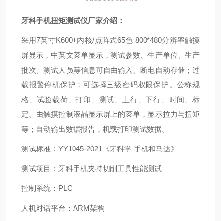
牙科手机扭矩测试仪厂家
介绍：
采用
7
英寸
K600+
内核
/
点阵式
65
色
800*480
分辨率触摸
屏显示，中英文菜单显示，测试参数、生产单位、生产
批次、测试人员等信息可自由输入、断电自动存储；过
载报警停机保护；可选择三级密码权限保护。公称规
格、试验载荷、打印、测试、上行、下行、时间、标
定。由触摸控制液晶显示屏上的菜单，显示拉力与扭矩
等；自动输出数据报告，机载打印测试数据。
测试标准：
YY
1045-2021
《
牙科学 手机和马达
》
测试项目：牙科手机夹持切削工具性能测试
控制系统：
PLC
人机对话平台：
ARM
架构