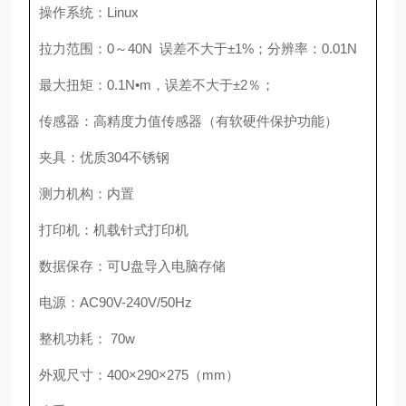
操作系统：
Linux
拉力范围：
0
～
40N
误差不大于±
1%
；分辨率：
0.01N
最大扭矩：
0.1N
•
m
，误差不大于±
2
％；
传感器：高精度力值传感器（有软硬件保护功能）
夹具：优质
304
不锈钢
测力机构：内置
打印机：机载针式打印机
数据保存：可
U
盘导入电脑存储
电源：
AC90V-240V/50Hz
整机功耗：
70w
外观尺寸：
400
×
290
×
275
（
mm
）