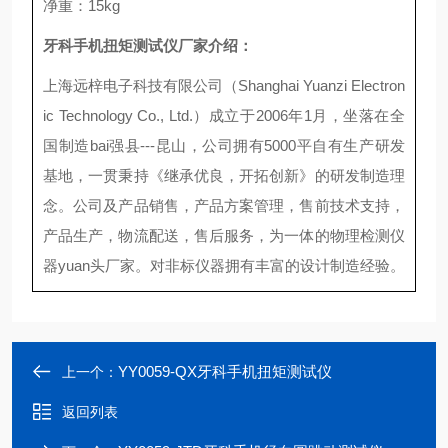
净重：
15kg
牙科手机扭矩测试仪厂家
介绍：
上海远梓电子科技有限公司（
Shanghai Yuanzi Electron
ic Technology Co., Ltd.
）成立于
2006
年
1
月，坐落在全
国制造
bai
强县
---
昆山，公司拥有
5000
平自有生产研发
基地，一贯秉持《继承优良，开拓创新》的研发制造理
念。公司及产品销售，产品方案管理，售前技术支持，
产品生产，物流配送，售后服务，为一体的物理检测仪
器
yuan
头厂家。对非标仪器拥有丰富的设计制造经验。
YY0059-QX牙科手机扭矩测试仪
上一个：
返回列表