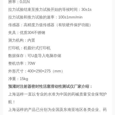
辨率：
0.01N
拉力试验结束至推力试验开始的等候时间：
30
±
1s
拉力试验和推力试验的速率：
100
±
1mm/min
传感器：高精度力值传感器（有软硬件保护功能）
夹具：优质
304
不锈钢
测力机构：内置
打印机：机载针式打印机
数据保存：可
U
盘导入电脑存储
整机功率：
70W
外形尺寸：
400
×
290
×
275
（
mm
）
净重：
15kg
预灌封注射器密封性活塞滑动性测试仪
厂家介绍：
上海远梓一直以专业的水准为中国的药械质量安全保驾护
航！
上海远梓的产品已分别为全国及东南亚地区各类企业、药