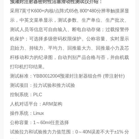
预灌封注射器密封性活塞滑动性测试仪
介绍：
采用
7
英寸
K600+
内核
/
点阵式
65
色
800*480
分辨率触摸屏显
示，中英文菜单显示，测试参数、生产单位、生产批次、
测试人员等信息可自由输入、断电自动存储；过载报警停
机保护；可选择多级密码权限保护。公称容量、实时显示
启始力、持续力、平均力、回推最大力、回推最小力及芯
杆移动和力的纪录图，自动判别产品合格与否，并由机载
打印机打印结果。
测试标准：
YBB0012004
预灌封注射器组合件
(
带注射针
)
测试项目：拉力试验和推力试验
控制系统：
PLC
人机对话平台：
ARM
架构
操作系统：
Linux
公称容量：
1
～
60ml
任意选择
试验拉力和试验推力力值范围：
0
～
40N
误差不大于±
1%
分