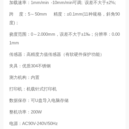
加载速率：
1mm/min -10mm/min
可调
;
误差不大于±
2%;
跨
度：
5
～
50mm
精度：±
0.1mm(11
种规格，斜角
90
度
)
；
挠度范围：
0
～
2.000mm
，误差不大于±
1
‰；分辨率：
0.00
1mm
传感器：高精度力值传感器（有软硬件保护功能）
夹具：优质
304
不锈钢
测力机构：内置
打印机：机载针式打印机
数据保存：可
U
盘导入电脑存储
整机功率：
200W
电源：
AC90V-240V/50Hz