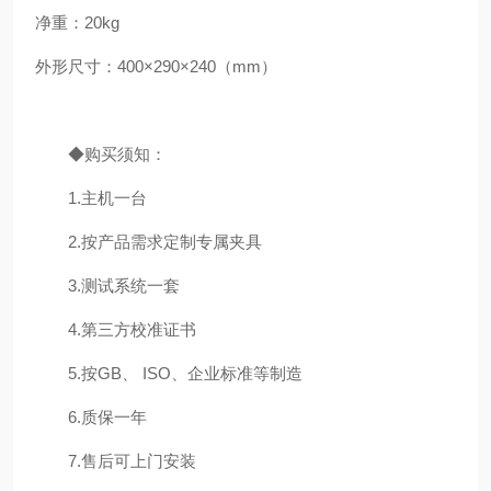
净重：
20kg
外形尺寸：
400
×
290
×
240
（
mm
）
◆购买须知：
1.主机一台
2.按产品需求定制专属夹具
3.测试系统一套
4.第三方校准证书
5.按GB、 ISO、企业标准等制造
6.质保一年
7.售后可上门安装