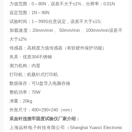
力值范围：
0
～
80N
，误差不大于±
1%
，分辨率：
0.01N
设定范围：
1N
～
90N
试验时间：
1
～
999S
任意设定，误差不大于±
1S;
加载速度：
20mm/min
、
50mm/min
、
100mm/min
误差不
大于±
2%
传感器：高精度力值传感器（有软硬件保护功能）
夹具：优质
304
不锈钢
测力机构：内置
打印机：机载针式打印机
数据保存：可
U
盘导入电脑存储
整机功率：
70W
净重：
20kg
外形尺寸：
400
×
290
×
240
（
mm
）
采血针连接牢固度试验仪
厂家介绍：
上海远梓电子科技有限公司（
Shanghai Yuanzi Electronic