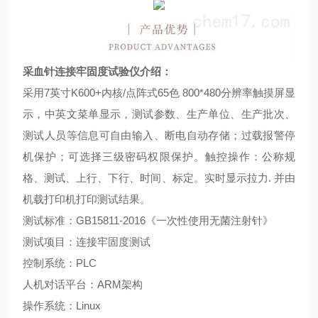
采血针连接牢固度试验仪
介绍：
采用
7
英寸
K600+
内核
/
点阵式
65
色
800*480
分辨率触摸屏显
示，中英文菜单显示，测试参数、生产单位、生产批次、
测试人员等信息可自由输入、断电自动存储；过载报警停
机保护；可选择三级密码权限保护。触控操作：公称规
格、测试、上行、下行、时间、标定。实时显示拉力
.
并由
机载打印机打印测试结果。
测试标准：
GB15811-2016
《一次性使用无菌注射针》
测试项目：连接牢固度测试
控制系统：
PLC
人机对话平台：
ARM
架构
操作系统：
Linux