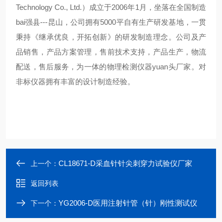
Technology Co., Ltd.
）成立于
2006
年
1
月，坐落在全国制造
bai
强县
---
昆山，公司拥有
5000
平自有生产研发基地，一贯
秉持《继承优良，开拓创新》的研发制造理念。公司及产
品销售，产品方案管理，售前技术支持，产品生产，物流
配送，售后服务，为一体的物理检测仪器
yuan
头厂家。对
非标仪器拥有丰富的设计制造经验。
CL18671-D采血针针尖刺穿力试验仪厂家
上一个：
返回列表
YG2006-D医用注射针管（针）刚性测试仪
下一个：