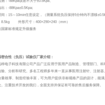
测：-88Kpa误差不大于±0.5Kpa、
：-88Kpa±0.5Kpa;
间：1S～10min任意设定，（测量系统负压保持5分钟内不漂移±0.5K
8.5kg 外形尺寸：400×290×240（mm）
依国家标准规定升级服务
器密合性（负压）试验仪厂家
介绍：
远梓电子科技有限公司产品广泛应用于医用产品制造、管理部门、科
检验、分析和研究。多名工程师多年来一直从事医用注射针、注射器
力量雄厚、制造经验丰富，可为用户提供非标规格产品的设计，能满
念。注重技术开发的我们，全面支持并保证有可靠的售后服务保障。