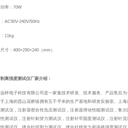
机功率：
70W
源：
AC90V-240V/50Hz
重：
11kg
形尺寸：
400×290×240
（
mm
）
带剥离强度测试仪厂家
介绍：
海远梓电子科技有限公司是一家集技术研发、技术服务、产品售后为
立于上海的昆山花桥镇拥有五千平米的生产基地和研发实验室。上海
压测试仪，注射器密合性负压测试仪，注射器滑动性能测试仪，鲁尔
刚性测试仪，注射针刺穿力测试仪，注射针牢固度测试仪，注射针流
韧性测试仪，缝合针切割力测试仪，缝合针线张力和连接强度测试仪