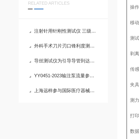
RELATED ARTICLES
操
移
注射针用针刚性测试仪 三级密码保护
测
外科手术刀片刃口锋利度测定仪操作步骤
剥
导丝测试仪为引导导管到达靶部位的重要器械
传
YY0451-2023输注泵流量参数测试仪简介
夹
上海远梓参与国际医疗器械设计与制造技术展览会·中国圆满结束
测
打
数