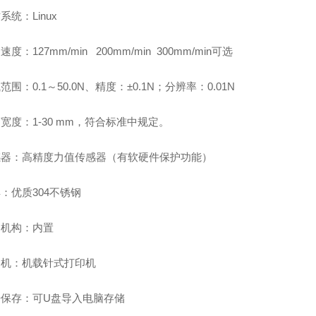
作系统：
Linux
动速度：
127mm/min
200mm/min
300mm/min
可选
试范围：
0.1
～
50.0N
、精度：
±0.1N
；分辨率：
0.01N
离宽度：
1-30 mm
，符合标准中规定。
感器：高精度力值传感器（有软硬件保护功能）
具：优质
304
不锈钢
力机构：内置
印机：机载针式打印机
据保存：可
U
盘导入电脑存储