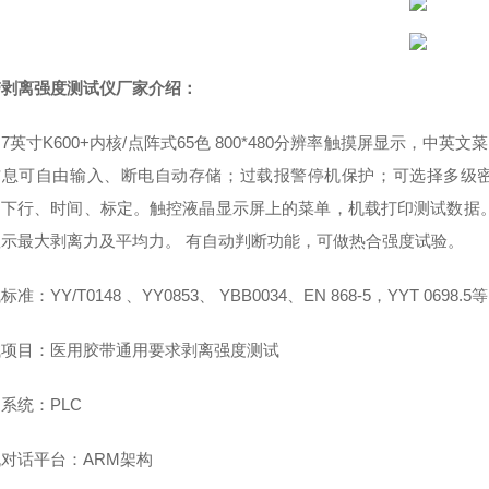
带剥离强度测试仪厂家
介绍：
用
7
英寸
K600+
内核
/
点阵式
65
色
800*480
分辨率触摸屏显示，中英文菜
信息可自由输入、断电自动存储；过载报警停机保护；可选择多级
、下行、时间、标定。触控液晶显示屏上的菜单，机载打印测试数据
显示最大剥离力及平均力。
有自动判断功能，可做热合强度试验。
试标准：
YY/T0148
、
YY0853
、
YBB0034
、
EN 868-5
，
YYT 0698.5
等
试项目：医用胶带通用要求剥离强度测试
制系统：
PLC
机对话平台：
ARM
架构