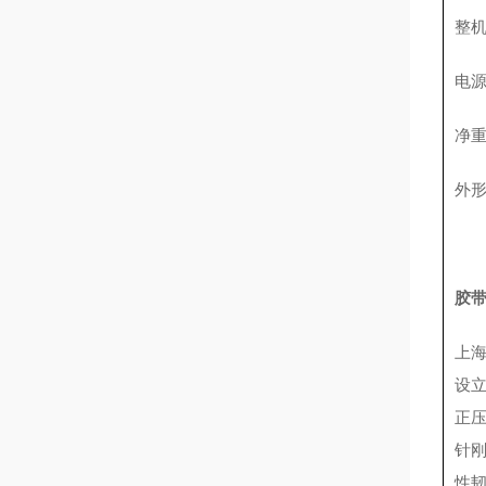
整
电
净
外
胶
上
设
正
针
性