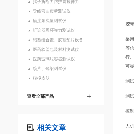
拭子折断力防护冒拉伸力
导线弯曲疲劳测试仪
输注泵流量测试仪
胶
听诊器耳环弹力测试仪
采
铝塑组合盖、胶塞垫片设备
等
医药软塑包装材料测试仪
行
医药玻璃瓶容器测试仪
可
镜片、镜架测试仪
模拟皮肤
测
测
查看全部产品
控
人
相关文章