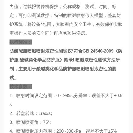
力值；过载报警停机保护；公称规格、测试、时间、标
定，可打印测试数据，特制的喷溅喷射假人模型，整套防
护系统，将设备*包围，实验室内安全卫生，有效保护实验
室操作人员的安全同时配有实验淋浴房。
执行标准：
防酸碱服喷溅喷射液密性测试仪*符合GB 24540-2009《防
护服 酸碱类化学品防护服》附录I 喷溅液密性测试方法研
制，主要用于酸碱类化学品防护服喷溅喷射液密性的测
试。
技术参数：
1、喷射时间设定范围：0～999s;分辨率：误差不大于±0.5
s
2、转盘转速：1rad/s;
3、喷嘴喷雾角：75°;
4、喷嘴喷射压力范围：200~300kPa 误差不大于±5%