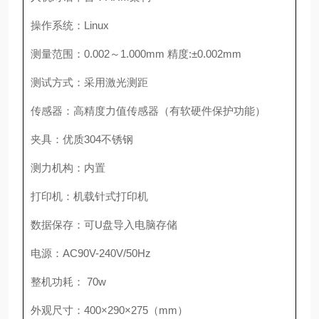
操作系统：
Linux
测量范围：
0.002
～
1.000mm
精度
:
±
0.002mm
测试方式：采用激光测距
传感器：高精度力值传感器（有软硬件保护功能）
夹具：优质
304
不锈钢
测力机构：内置
打印机：机载针式打印机
数据保存：可
U
盘导入电脑存储
电源：
AC90V-240V/50Hz
整机功耗：
70w
外观尺寸：
400
×
290
×
275
（
mm
）