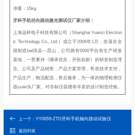
净重：
15kg
牙科手机径向跳动激光测试仪
厂家介绍：
上海远梓电子科技有限公司（
Shanghai Yuanzi Electron
ic Technology Co., Ltd.
）成立于
2006
年
1
月，坐落在全
国制造
bai
强县
---
昆山，公司拥有
5000
平自有生产研发
基地，一贯秉持《继承优良，开拓创新》的研发制造理
念。公司及产品销售，产品方案管理，售前技术支持，
产品生产，物流配送，售后服务，为一体的物理检测仪
器
yuan
头厂家。对非标仪器拥有丰富的设计制造经验。
YY0059-ZTD牙科手机轴向跳动试验仪
上一个：
返回列表