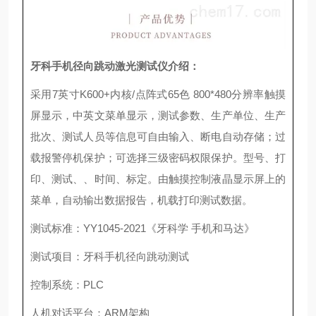
牙科手机径向跳动激光测试仪
介绍：
采用
7
英寸
K600+
内核
/
点阵式
65
色
800*480
分辨率触摸
屏显示，中英文菜单显示，测试参数、生产单位、生产
批次、测试人员等信息可自由输入、断电自动存储；过
载报警停机保护；可选择三级密码权限保护。型号、打
印、测试、、时间、标定。由触摸控制液晶显示屏上的
菜单，自动输出数据报告，机载打印测试数据。
测试标准：
YY
1045-2021
《
牙科学 手机和马达
》
测试项目：牙科手机径向跳动测试
控制系统：
PLC
人机对话平台：
ARM
架构