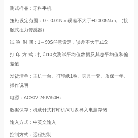
测试样品：牙科手机
扭矩设定范围：
0
～
0.01N.m
误差不大于±
0.0005N.m;
（接
触式扭力传感器）
试
验
时
间：
1
～
99S
任意设定，误差不大于±
1S;
打
印
方
式：打印
10
次测试平均值数据及其总平均值和偏
差值
发货清单：主机一台、打印纸
1
卷、夹具一套、质保一年、
操作说明
电源：
AC90V-240V/50Hz
数据保存：机载针式打印机
/
可
U
盘导入电脑存储
输入方式：中英文输入
控制方式：远程控制