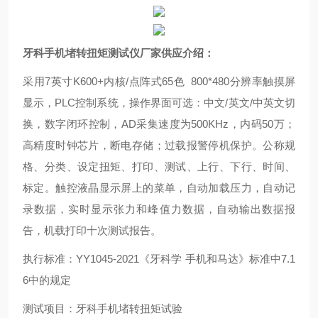
牙科手机堵转扭矩测试仪厂家供应
介绍：
采用
7
英寸
K600+
内核
/
点阵式
65
色
800*480
分辨率触摸屏
显示，
PLC
控制系统，操作界面可选：中文
/
英文
/
中英文切
换，数字闭环控制，
AD
采集速度为
500KHz
，内码
50
万；
高精度时钟芯片，断电存储；过载报警停机保护。公称规
格、分类、设定扭矩、打印、测试、上行、下行、时间、
标定。触控液晶显示屏上的菜单，自动加载压力，自动记
录数据，实时显示张力和峰值力数据，自动输出数据报
告，机载打印十次测试报告。
执行标准：
YY1045-2021
《牙科学
手机和马达》标准中
7.1
6
中的规定
测试项目：牙科手机堵转扭矩试验