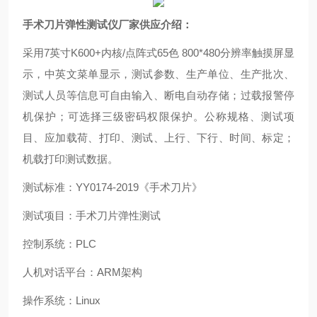
手术刀片弹性测试仪厂家供应
介绍：
采用
7
英寸
K600+
内核
/
点阵式
65
色
800*480
分辨率触摸屏显
示，中英文菜单显示，测试参数、生产单位、生产批次、
测试人员等信息可自由输入、断电自动存储；过载报警停
机保护；可选择三级密码权限保护。公称规格、测试项
目、应加载荷、打印、测试、上行、下行、时间、标定；
机载打印测试数据。
测试标准：
YY0174-2019
《手术刀片》
测试项目：手术刀片弹性测试
控制系统：
PLC
人机对话平台：
ARM
架构
操作系统：
Linux