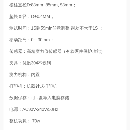
模柱直径
D:88mm, 85mm, 98mm
；
垫块直径：
D+0.4MM
；
测试时间：
1S
到
59min
任意调整
误差不大于
1S
；
移动距离：
0
～
30mm
；
传感器：高精度力值传感器（有软硬件保护功能）
夹具：优质
304
不锈钢
测力机构：内置
打印机：机载针式打印机
数据保存：可
U
盘导入电脑存储
电源：
AC90V-240V/50Hz
整机功耗：
70w