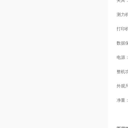
夹具：
测力
打印
数据
电源：A
整机功
外观尺
净重：