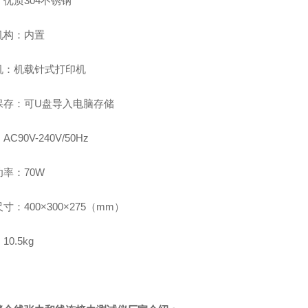
优质304不锈钢
机构：内置
机：机载针式打印机
保存：可U盘导入电脑存储
C90V-240V/50Hz
率：70W
寸：400×300×275（mm）
10.5kg