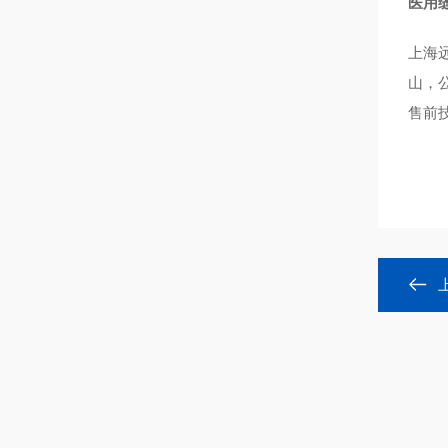
医用
上海远梓
山，
售前