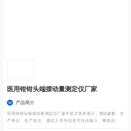
医用钳钳头端摆动量测定仪厂家
产品简介
医用钳钳头端摆动量测定仪厂家中英文菜单显示，测试参数、生
产单位、生产批次、测试人员等信息可自由输入、断电自动存
储；过载报警停机保护；可选择多级密码权限保护。