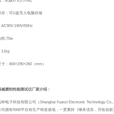
机：机载针式打印机
保存：可
U
盘导入电脑存储
：
AC90V-240V/50Hz
功耗
:70w
：
11kg
尺寸：
400
×
290
×
260
（
mm
）
器械磨削性能测试仪厂家
介绍：
远梓电子科技有限公司（
Shanghai Yuanzi Electronic Technology Co., 
公司拥有
5000
平自有生产研发基地，一贯秉持《继承优良，开拓创新