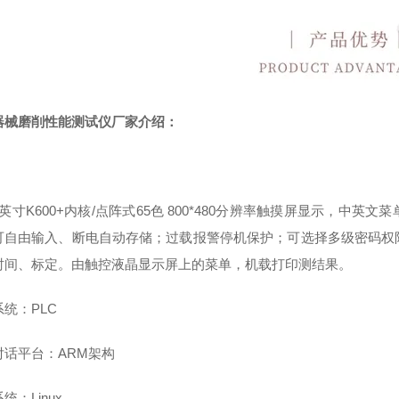
器械磨削性能测试仪厂家
介绍：
：
英寸
K600+
内核
/
点阵式
65
色
800*480
分辨率触摸屏显示，中英文菜
可自由输入、断电自动存储；过载报警停机保护；可选择多级密码权
时间、标定。由触控液晶显示屏上的菜单，机载打印测结果。
系统：
PLC
对话平台：
ARM
架构
系统：
Linux