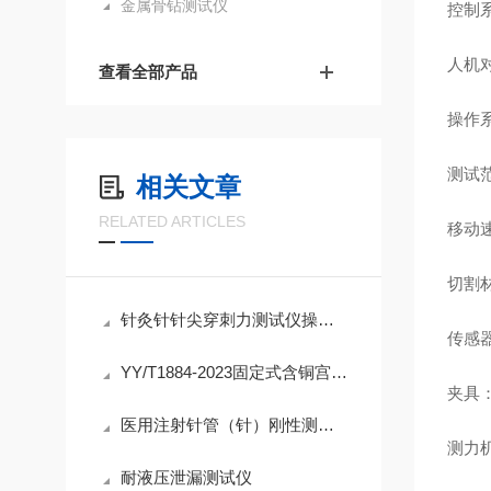
金属骨钻测试仪
控制系
人机
查看全部产品
操作系
测试范
相关文章
RELATED ARTICLES
移动速度
切割材
针灸针针尖穿刺力测试仪操作过程
传感
YY/T1884-2023固定式含铜宫内节育器抗拉力和铜管牢固度测试仪介绍
夹具：
医用注射针管（针）刚性测试仪 如何测试不锈钢针管挠度
测力
耐液压泄漏测试仪