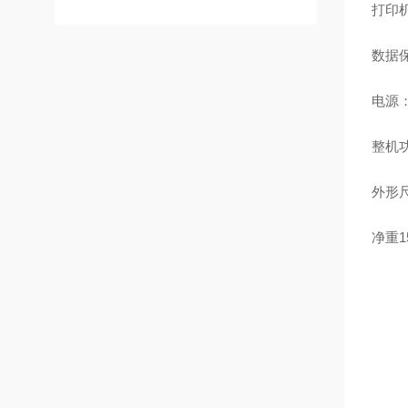
打印
数据
电源：A
整机功
外形尺
净重1