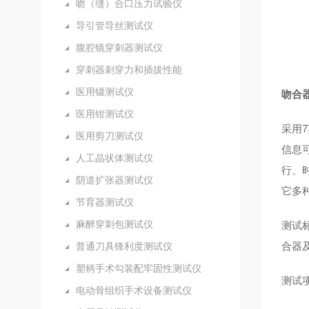
吻（缝）合口压力试验仪
导引管导丝测试仪
腹腔镜穿刺器测试仪
穿刺器刺穿力和插拔性能
医用镊测试仪
吻合
医用钳测试仪
采用7
医用剪刀测试仪
信息
人工晶状体测试仪
行、
阴道扩张器测试仪
它多
节育器测试仪
麻醉穿刺包测试仪
测试标
合器及
普通刀具锋利度测试仪
塑柄手术勾装配牢固性测试仪
测试
电动骨组织手术设备测试仪