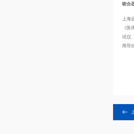
吻合
上海
《医
试仪
用导