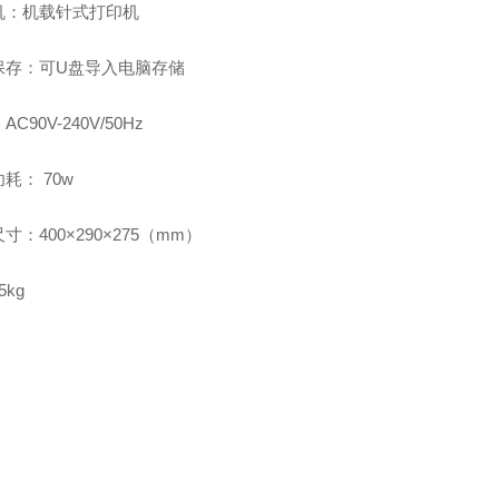
机：机载针式打印机
保存：可U盘导入电脑存储
C90V-240V/50Hz
耗： 70w
寸：400×290×275（mm）
5kg