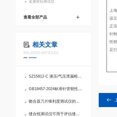
金属骨钻测试仪
上
查看全部产品
设
正
针
性
相关文章
足
RELATED ARTICLES
SZ15812-C 液压/气压泄漏检测设备
GB18457-2024标准针管韧性测试仪概述
吻合器刀片锋利度测试仪的作用
缝合线测试仪可用于评估缝合线的质量和性能