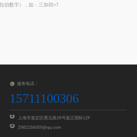
拉伯数字），如：三加四=7
服务电话：
15711100306
上海市嘉定区墨玉路28号嘉正国际12F
2982156059@qq.com