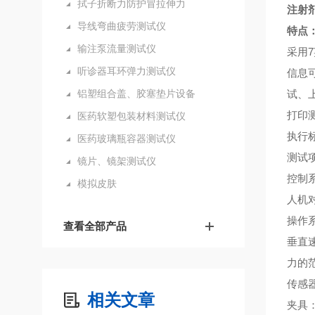
拭子折断力防护冒拉伸力
注射
导线弯曲疲劳测试仪
特点
输注泵流量测试仪
采用
7
听诊器耳环弹力测试仪
信息
铝塑组合盖、胶塞垫片设备
试、
打印
医药软塑包装材料测试仪
执行
医药玻璃瓶容器测试仪
测试
镜片、镜架测试仪
控制
模拟皮肤
人机
操作
查看全部产品
垂直
力的
传感
相关文章
夹具