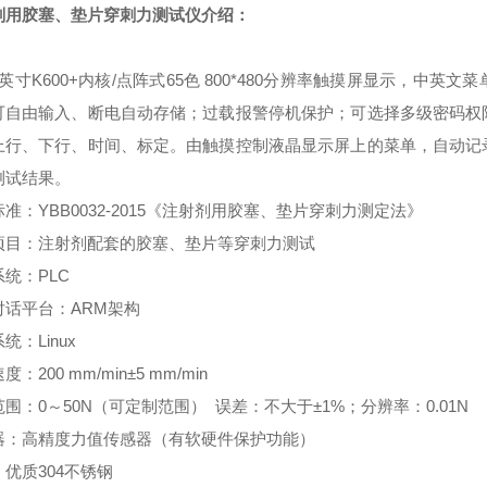
剂用胶塞、垫片穿刺力测试仪
介绍：
：
英寸
K600+
内核
/
点阵式
65
色
800*480
分辨率触摸屏显示，中英文菜
可自由输入、断电自动存储；过载报警停机保护；可选择多级密码权
上行、下行、时间、标定。由触摸控制液晶显示屏上的菜单，自动记
测试结果。
标准：
YBB0032-2015
《注射剂用胶塞、垫片穿刺力测定法》
项目：注射剂配套的胶塞、垫片等穿刺力测试
系统：
PLC
对话平台：
ARM
架构
系统：
Linux
速度：
200 mm/min
±
5 mm/min
范围：
0
～
50N（可定制范围）
误差：不大于±
1%
；分辨率：
0.01N
器：高精度力值传感器（有软硬件保护功能）
：优质
304
不锈钢