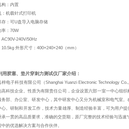
机构：内置
机：机载针式打印机
保存：可
U
盘导入电脑存储
功率：
70W
：
AC90V-240V/50Hz
：
10.5kg
外形尺寸：
400
×
240
×
240
（
mm
）
剂用胶塞、垫片穿刺力测试仪厂家
介绍：
电子科技有限公司（Shanghai Yuanzi Electronic Technolo
的高科技企业。性质为有限责任公司，企业设置六部一室一中心组织
服务部、办公室、研发中心，其中研发中心又分为机械室和电气室。在
中心。研制和开发工作，技术力量雄厚、制造经验丰富，可为用户提
秉承一贯的高品质要求，准确的交货期，原厂完整的技术经验与迅速
程中的优选解决方案与合作伙伴。