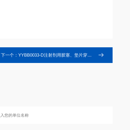
下一个：
YYBB0033-D注射剂用胶塞、垫片穿刺落屑测试仪