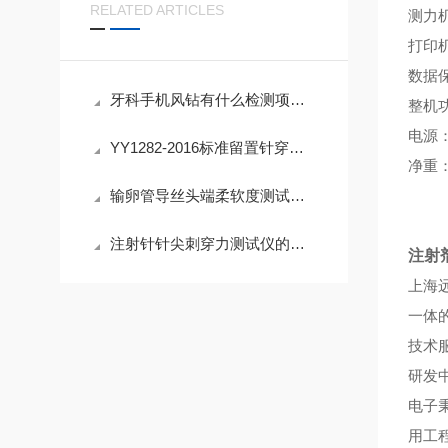
RELATED ARTICLES
测力
打印
数据
牙科手机风钻有什么检测项目切削性能
整机
电源
YY1282-2016标准留置针穿刺性能评价
净重
输卵管导丝头端柔软度测试仪 弯曲所需最大力
注射针针尖刺穿力测试仪的应用与发展
注射
上海远梓
一体
技术
研发
电子
用工