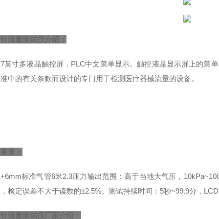
液针流量测试仪
介绍：
用7英寸多液晶触控屏，PLC中文菜单显示。触控液晶显示屏上的菜
标准中的有关条款而设计的专门用于检测医疗器械流量的设备。
置要求：
+6mm标准气管6米2.3压力输出范围：高于当地大气压，10kPa~1
，检定误差不大于读数的±2.5%。测试持续时间：5秒~99.9分，LC
液针流量测试仪
厂家介绍：