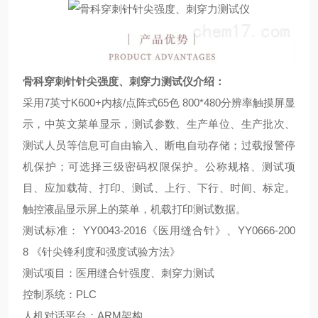
骨科穿刺针针尖强度、刺穿力测试仪
介绍：
采用
7
英寸
K600+
内核
/
点阵式
65
色
800*480
分辨率触摸屏显
示，中英文菜单显示，测试参数、生产单位、生产批次、
测试人员等信息可自由输入、断电自动存储；过载报警停
机保护；可选择三级密码权限保护。公称规格、测试项
目、应加载荷、打印、测试、上行、下行、时间、标定。
触控液晶显示屏上的菜单，机载打印测试数据。
测试标准：
YY0043-2016
《医用缝合针》、
YY0666-200
8
《针尖锋利度和强度试验方法》
测试项目：医用缝合针强度、刺穿力测试
控制系统：
PLC
人机对话平台：
ARM
架构