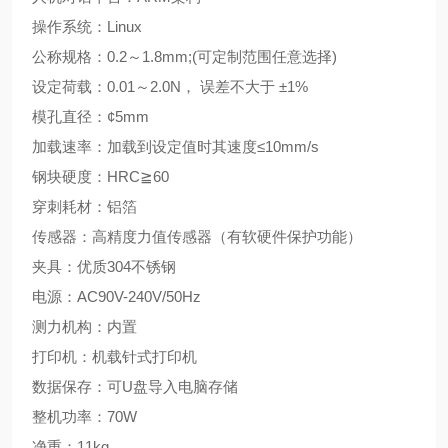
操作系统：
Linux
公称规格：
0.2
～
1.8mm;(
可定制范围任意选择
)
设定荷载：
0.01
～
2.0N
，
误差不大于
±
1%
模孔直径：
¢5mm
加载速率：加载到设定值时其速度≤
10mm/s
钢块硬度：
HRC
≧
60
穿刺耗材：铝箔
传感器：高精度力值传感器（有软硬件保护功能）
夹具：优质
304
不锈钢
电源：
AC90V-240V/50Hz
测力机构：内置
打印机：机载针式打印机
数据保存：可
U
盘导入电脑存储
整机功率：
70W
净重：
11kg