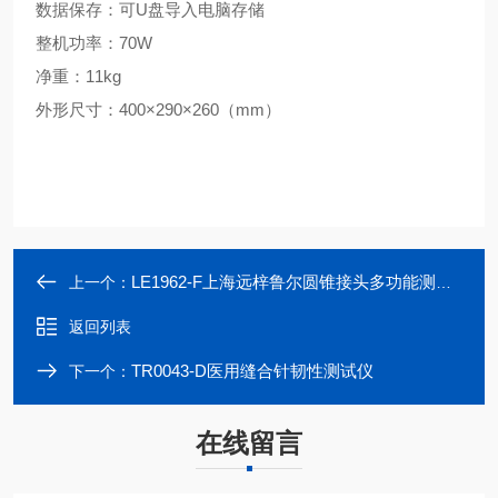
数据保存：可
U
盘导入电脑存储
整机功率：
70W
净重：
11kg
外形尺寸：
400×290×260
（
mm
）
LE1962-F上海远梓鲁尔圆锥接头多功能测试仪
上一个：
返回列表
TR0043-D医用缝合针韧性测试仪
下一个：
在线留言