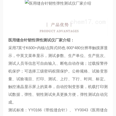
医用缝合针韧性弹性测试仪厂家介绍
：
采用
7
英寸
K600+
内核
/
点阵式
65
色
800*480
分辨率触摸屏显
示，中英文菜单显示，测试参数、生产单位、生产批次、
测试人员等信息可自由输入、断电自动存储；过载报警停
机保护；可选择三级密码权限保护。公称规格、试验变形
量、试验项目、打印、测试、上行、下行、时间、标定。
触控液晶显示屏上的菜单，自动控制变形量，机载打印测
试数据，弹性、韧性测试夹具更换方便，弹性测试自动完
成。
测试标准：
YY0166
《带线缝合针》、
YY0043
《医用缝合