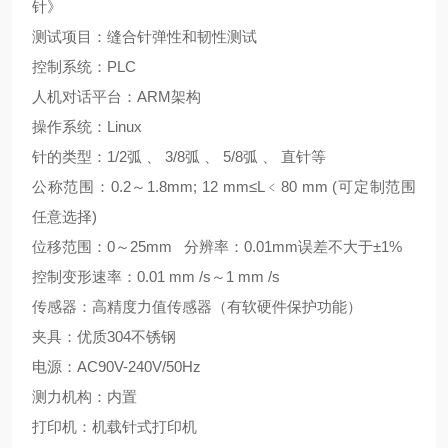
针》
测试项目：缝合针弹性和韧性测试
控制系统：
PLC
人机对话平台：
ARM
架构
操作系统：
Linux
针的类型：
1/2
弧
、
3/8
弧
、
5/8
弧
、
直针等
公称范围：
0.2
～
1.8mm; 12 mm≤L
﹤
80 mm (
可定制范围
任意选择
)
位移范围：
0
～
25mm
分辨率：
0.01mm
误差不大于±
1%
控制变形速率：
0.01 mm /s
～
1 mm /s
传感器：高精度力值传感器（有软硬件保护功能）
夹具：优质
304
不锈钢
电源：
AC90V-240V/50Hz
测力机构：内置
打印机：机载针式打印机