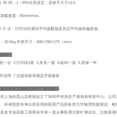
验 时 间：1～99S任意设定，误差不大于±1S;
加载速度：60mm/min。
印 方 式：打印10次测试平均值数据及其总平均值和偏差值。
：10.5kg 外形尺寸：400×290×275（mm）
货清单：
主机一台 2.打印纸1卷 3.夹具一套 4.砝码一套 5.质保一年
操作说明 7.仪器依标准规定升级服务
诊器耳环弹力测试仪生产厂家
介绍：
毗邻上海的昆山花桥镇设立了5000平米的生产基地和研发中心。公
门、科研院所等单位所应用的医用产品的各类力学物理性能测试、检
，多名专业高级工程师多年来一直从事医用注射针测试仪、注射器测