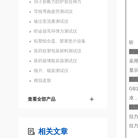
拭子折断力防护冒拉伸力
导线弯曲疲劳测试仪
输注泵流量测试仪
听诊器耳环弹力测试仪
铝塑组合盖、胶塞垫片设备
听
医药软塑包装材料测试仪
听
医药玻璃瓶容器测试仪
采
显
镜片、镜架测试仪
执
模拟皮肤
GB
准
查看全部产品
技
拉力
拉力
相关文章