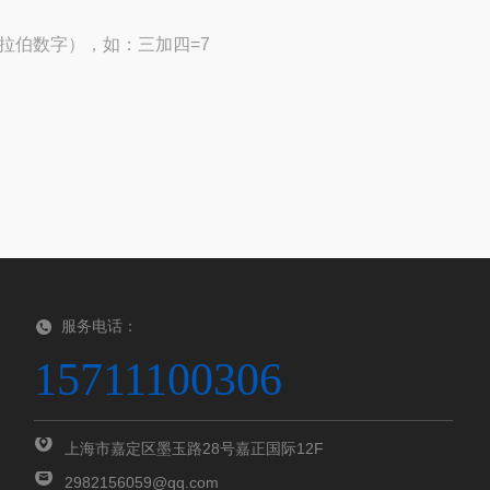
拉伯数字），如：三加四=7
服务电话：
15711100306
上海市嘉定区墨玉路28号嘉正国际12F
2982156059@qq.com