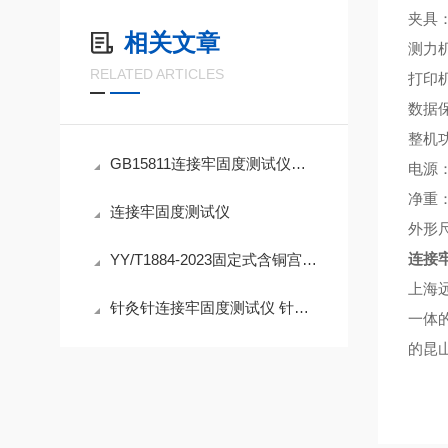
夹具
相关文章
测力
RELATED ARTICLES
打印
数据
整机
GB15811连接牢固度测试仪应用和范围
电源
净重
连接牢固度测试仪
外形
YY/T1884-2023固定式含铜宫内节育器抗拉力和铜管牢固度测试仪介绍
连接
上海
针灸针连接牢固度测试仪 针体与针柄拉力试验
一体
的昆