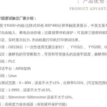
牢固度试验仪厂家
介绍：
英寸
K600+
内核
/
点阵式
65
色
800*480
分辨率触摸屏显示，中英文菜
可自由输入、断电自动存储；过载报警停机保护；可选择三级密码权
标定。实时显示拉力
.
并由机载打印机打印测试结果。
标准：
GB15811
《一次性使用无菌注射针》
、
YY0321
、
YY0285
、
G
项目：麻醉包的导管断裂力，导管和导管接头的连接牢固度，麻醉用
系统：
PLC
对话平台：
ARM
架构
系统：
Linux
力测试范围：
0
～
80N
，误差不大于±
1%
，分辨率
0.01N
。
(
可定制范围
设定：
1-999S
，误差不大于±
0.5S
。
设定：
50mm/min~500mm/min
误差不大于±
5%
。
器：高精度力值传感器（有软硬件保护功能）