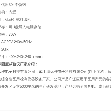
：优质
304
不锈钢
机构：内置
机：机载针式打印机
保存：可
U
盘导入电脑存储
功率：
70W
：
AC90V-240V/50Hz
：
20kg
尺寸：
400
×
240
×
240
（
mm
）
牢固度试验仪厂家
介绍：
远梓电子科技有限公司，成上海远梓电子科技有限公司
(
以下简称：
的综合性医用检测仪器设备厂家。公司产品广泛应用于医用产品的各
山开发区设立5000平米的生产研发基地，产品远销全国各地。成为