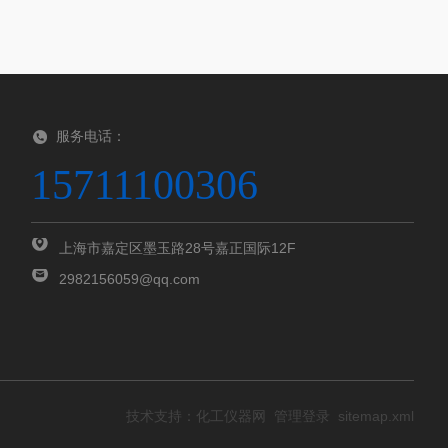
服务电话：
15711100306
上海市嘉定区墨玉路28号嘉正国际12F
2982156059@qq.com
技术支持：
化工仪器网
管理登录
sitemap.xml