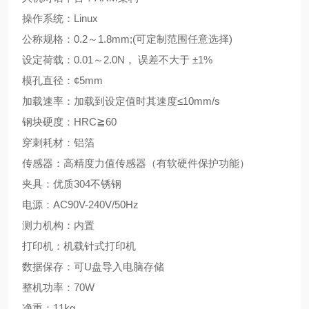
操作系统：
Linux
公称规格：
0.2
～
1.8mm;(
可定制范围任意选择
)
设定荷载：
0.01
～
2.0N
，
误差不大于
±
1%
模孔直径：
¢5mm
加载速率：加载到设定值时其速度≤
10mm/s
钢块硬度：
HRC
≧
60
穿刺耗材：铝箔
传感器：高精度力值传感器（有软硬件保护功能）
夹具：优质
304
不锈钢
电源：
AC90V-240V/50Hz
测力机构：内置
打印机：机载针式打印机
数据保存：可
U
盘导入电脑存储
整机功率：
70W
净重：
11kg