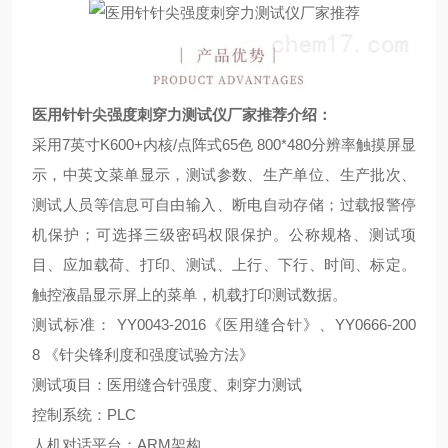
医用针针尖强度刺穿力测试仪厂家推荐
介绍：
采用
7
英寸
K600+
内核
/
点阵式
65
色
800*480
分辨率触摸屏显
示，中英文菜单显示，测试参数、生产单位、生产批次、
测试人员等信息可自由输入、断电自动存储；过载报警停
机保护；可选择三级密码权限保护。公称规格、测试项
目、应加载荷、打印、测试、上行、下行、时间、标定。
触控液晶显示屏上的菜单，机载打印测试数据。
测试标准：
YY0043-2016
《医用缝合针》、
YY0666-200
8
《针尖锋利度和强度试验方法》
测试项目：医用缝合针强度、刺穿力测试
控制系统：
PLC
人机对话平台：
ARM
架构