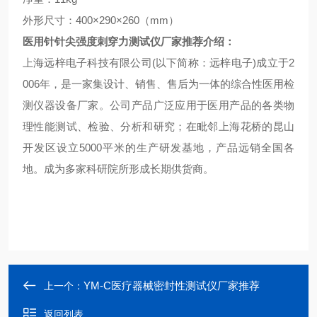
外形尺寸：
400
×
290
×
260
（
mm
）
医用针针尖强度刺穿力测试仪厂家推荐
介绍：
上海远梓电子科技有限公司
(
以下简称：远梓电子
)
成立于
2
006
年，是一家集设计、
销售、售后为一体的综合性医用检
测仪器设备厂家。公司产品广泛应用于医用产品的各类物
理性能测试、检验、分析和研究；在毗邻上海花桥的昆山
开发区设立5000平米的生产研发基地，产品远销全国各
地。成为多家科研院所形成长期供货商。
YM-C医疗器械密封性测试仪厂家推荐
上一个：
返回列表