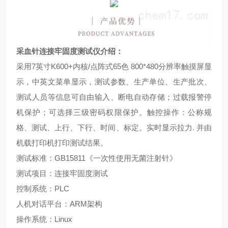
采血针连接牢固度测试仪
介绍：
采用
7
英寸
K600+
内核
/
点阵式
65
色
800*480
分辨率触摸屏显
示，中英文菜单显示，测试参数、生产单位、生产批次、
测试人员等信息可自由输入、断电自动存储；过载报警停
机保护；可选择三级密码权限保护。触控操作：公称规
格、测试、上行、下行、时间、标定。实时显示拉力
.
并由
机载打印机打印测试结果。
测试标准：
GB15811
《一次性使用无菌注射针》
测试项目：连接牢固度测试
控制系统：
PLC
人机对话平台：
ARM
架构
操作系统：
Linux