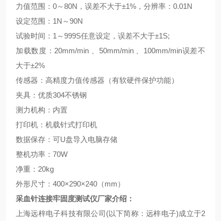
力值范围：
0
～
80N
，误差不大于±
1%
，分辨率：
0.01N
设定范围：
1N
～
90N
试验时间：
1
～
999S
任意设定，误差不大于±
1S;
加载数度：
20mm/min
、
50mm/min
、
100mm/min
误差不
大于±
2%
传感器：高精度力值传感器（有软硬件保护功能）
夹具：优质
304
不锈钢
测力机构：内置
打印机：机载针式打印机
数据保存：可
U
盘导入电脑存储
整机功率：
70W
净重：
20kg
外形尺寸：
400
×
290
×
240
（
mm
）
采血针连接牢固度测试仪
厂家介绍：
上海远梓电子科技有限公司
(
以下简称：远梓电子
)
成立于
2