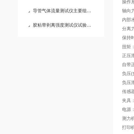
操作系
导管气体流量测试仪主要组成部分介绍
轴向力
内部水
胶粘带剥离强度测试仪试验原理和仪器介绍
分离力
保持时
扭矩：0
正压泄
自带正
负压(
负压泄
传感
夹具
电源：A
测力
打印