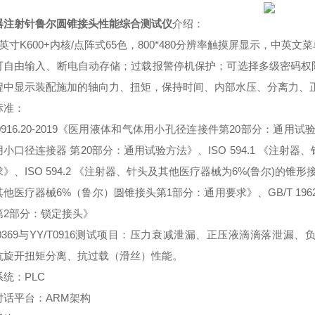
器注射针鲁尔圆锥接头性能综合测试仪
介绍：
英寸K600+内核/点阵式65色，800*480分辨率触摸屏显示，
可自由输入、断电自动存储；过载报警停机保护；可选择多级密码权
程中显示装配施加的轴向力、扭矩，保持时间、内部水压、分离力、
标准：
T0916.20-2019《医用液体和气体用小孔径连接件第20部分：通用试验方
小口径连接器 第20部分：通用试验方法》、ISO 594.1 《注射器
》、ISO 594.2 《注射器、针头及其他医疗器械为6%(鲁尔)的锥形接
他医疗器械6%（鲁尔）圆锥接头第1部分：通用要求》、GB/T 19
第2部分：锁定接头》
O80369与YY/T0916测试项目：压力衰减泄漏、正压液滴滴落
抗旋开扭矩分离、抗过载（滑丝）性能。
统：PLC
对话平台：ARM架构