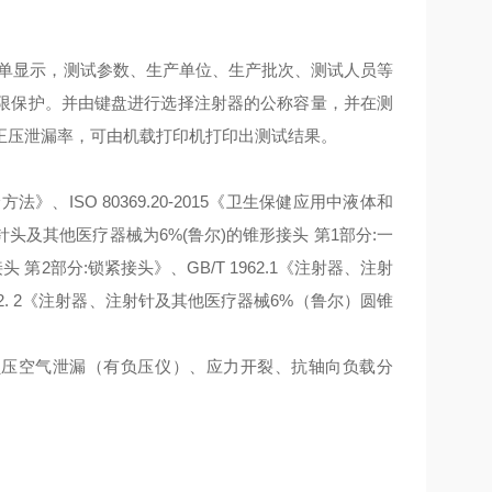
中英文菜单显示，测试参数、生产单位、生产批次、测试人员等
限保护。并由键盘进行选择注射器的公称容量，并在测
正压泄漏率，可由机载打印机打印出测试结果。
法》、ISO 80369.20-2015《卫生保健应用中液体和
、针头及其他医疗器械为6%(鲁尔)的锥形接头 第1部分:一
头 第2部分:锁紧接头》、GB/T 1962.1《注射器、注射
62. 2《注射器、注射针及其他医疗器械6%（鲁尔）圆锥
泄漏、负压空气泄漏（有负压仪）、应力开裂、抗轴向负载分