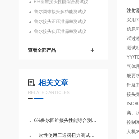
6%圆锥接头性能综合测试仪
注射
鲁尔圆锥接头多功能测试仪
采用7
鲁尔接头正压泄漏率测试仪
信息
鲁尔接头负压泄漏率测试仪
试过
测试
查看全部产品
YY/
气体用
般要求
相关文章
针及其
RELATED ARTICLES
接头
IS
离、
6%鲁尔圆锥接头性能综合测试仪安装步骤及组成
控制系
人机
一次性使用三通阀扭力测试仪的用途