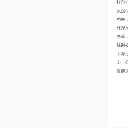
打印
数据
功率：
外形尺寸
净重：
注射
上海远梓
山，
售前