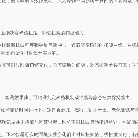
变化，会大幅增大数据波动，人为操作成为影响重复性的主要因素。
度直接决定峰值扭矩、瞬变扭矩的捕捉能力。
采样频率机型可完整采集启动冲击、负载突变阶段的扭矩曲线，曲线
检测出的峰值扭矩低于实际值。
仪器可同步跟随扭矩变化，响应滞后时间短，动态检测效果可靠；响
定，检测效果佳，可精准判定种植机制动性能与静态扭力保持能力。
有效监测长时间运行下扭矩是否衰减、漂移，适用于出厂老化测试与
可完整记录冲击峰值与回落过程，区分不同机型启动扭矩差异；性能
化。正常仪器可实时跟随负载变化输出对应扭矩值，线性度良好；若