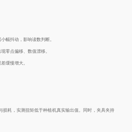
据小幅抖动，影响读数判断。
出现零点偏移、数值漂移。
误差缓慢增大。
与损耗，实测扭矩低于种植机真实输出值。同时，夹具夹持