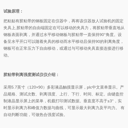
试验原理：
把粘贴有胶粘带的钢板固定在仪器中，再将该仪器放人试验机的固定
夹具上
,
胶粘带的自由端固定在可以移动的夹具力，将胶粘带垂直地从
钢板表面剥离，并通过水平移动钢板与胶粘带一直保持
90
°角度。
设
备呈水平开口可以随着夹具的移动而水平移动且保持90的剥离角度，
钢板可在正常压力下自由移动，或通过与可移动夹具直接连接进行移
动。
胶粘带剥离强度测试仪
仪介绍：
采用
5.7
英寸（
120
×
90
）多彩液晶触摸显示屏，
plc
中文菜单显示。产
品规格、测试次数、剥离强度、上行、下行、时间、标定。由键盘控
制液晶显示屏上的菜单，机载打印测试数据。垂直度不高于±
3
°，实
时显示剥离力和峰值力数据与曲线，可显示最大剥离力及平均力。
有
自动判断功能，可做热合强度试验。