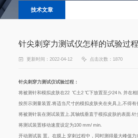
技术文章
针尖刺穿力测试仪怎样的试验过
更新时间：2022-04-12
点击次数：1870
针尖刺穿力测试仪试验过程：
将被测针和模拟皮肤在
22
℃
土
2
℃
下放置至少
24 h.
并在相
按所示测量装置
.
将适当尺寸的模拟皮肤夹在夹具上
,
不得有
将被测针装在测试装置上
.
其轴线垂直于模拟皮肤的表面
.
针
将测试装置
移动速度设定为
100 mm/ min.
开动测试装
置。
在膜上
穿刺过程中，同时测得最大峰值力